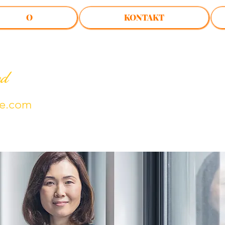
O
KONTAKT
od
te.com