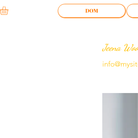
DOM
Jeena Wo
info@mysi