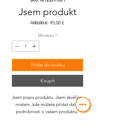
Jsem produkt
Běžná
Zvýhodněná
 100,00 £ 
95,00 £
cena
cena
Množství
*
Přidat do košíku
Koupit
Jsem popis produktu. Jsem skvělým 
místem, kde můžete přidat další 
podrobnosti o vašem produktu, 
jako je velikost, materiál, pokyny k 
péči a pokyny k čištění.
INFORMACE O PRODUKTU