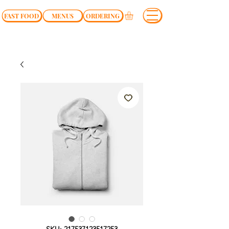
FAST FOOD
MENUS
ORDERING
SKU: 217537123517253