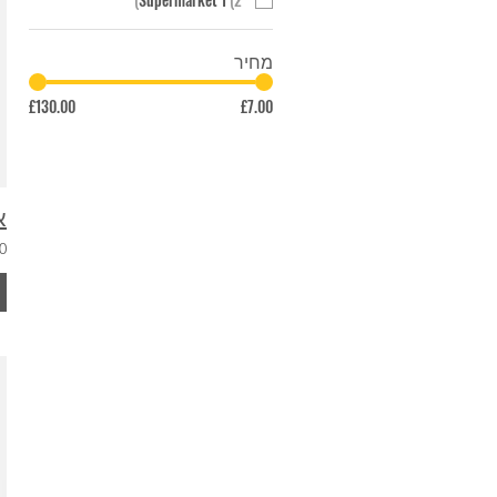
מחיר
£130.00
£7.00
א
0