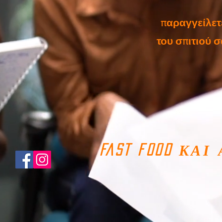
παραγγείλετ
του σπιτιού 
FAST FOOD ΚΑ