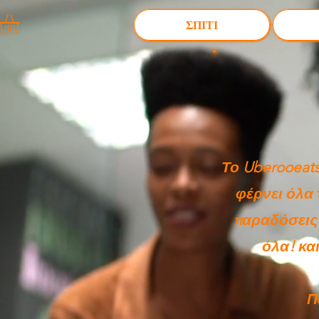
ΣΠΙΤΙ
Το Uberooeats
φέρνει όλα 
παραδόσεις
όλα! κα
Π