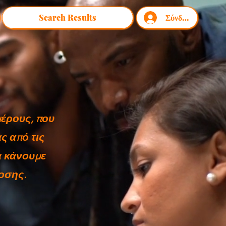
Search Results
Σύνδεση
μέρους, που
ς από τις
α κάνουμε
οσης.