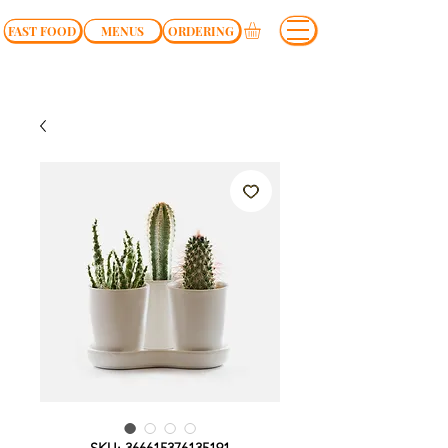
FAST FOOD
MENUS
ORDERING
SKU: 366615376135191