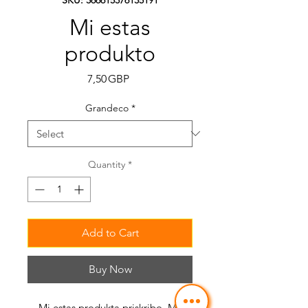
Mi estas
produkto
Price
7,50 GBP
Grandeco
*
Quantity
*
Add to Cart
Buy Now
Mi estas produkta priskribo. Mi 