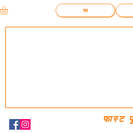
घर
फास्ट 