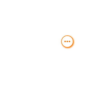
ĀTRĀ ĒDIENA UN PRIEKŠLIKUMS
PIEGĀDEI MĀJĀS