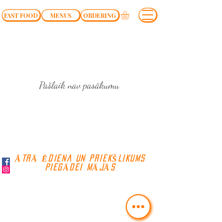
FAST FOOD
MENUS
ORDERING
Pašlaik nav pasākumu
ĀTRĀ ĒDIENA UN PRIEKŠLIKUMS
PIEGĀDEI MĀJĀS