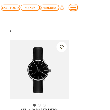
FAST FOOD
MENUS
ORDERING
SKU： 364115376135191