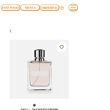
FAST FOOD
MENUS
ORDERING
SKU： 364215376135199