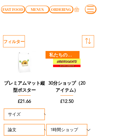
FAST FOOD
MENUS
ORDERING
フィルター
私たちの最も人気のある
プレミアムマット縦
30分ショップ（20
型ポスター
アイテム）
価格
価格
£21.66
£12.50