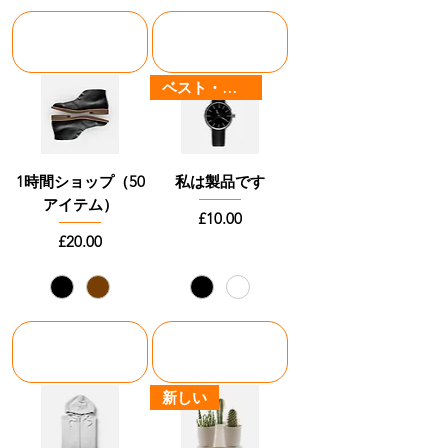
カートに追加
カートに追加
する
する
ベスト・セラー
1時間ショップ（50
私は製品です
アイテム）
価格
£10.00
価格
£20.00
カートに追加
カートに追加
する
する
新しい