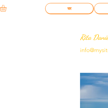
घर
Rita Danie
info@mysi