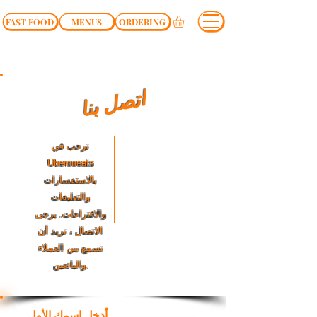
FAST FOOD
MENUS
ORDERING
اتصل بنا
نرحب في
Uberooeats
بالاستفسارات
والتعليقات
والاقتراحات. يرجى
الاتصال ، نريد أن
نسمع من العملاء
والبائعين.
أدخل اسمك الأول