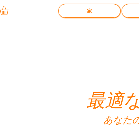
家
最適
あなた