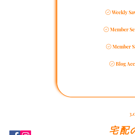
Weekly Sa
Member Ser
Member S
Blog Acc
3.
宅配