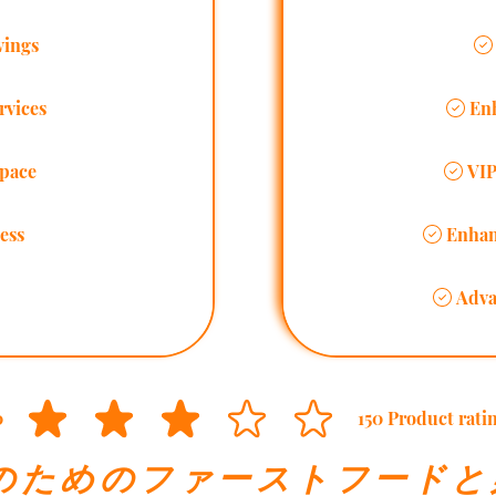
vings
vices
En
pace
VIP
ess
Enhan
Adva
0
150
Product rati
平均評価 3 /5, 全評価： 150 件, Pr
のためのファーストフードと