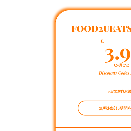
FOOD2UEATS
3.
£
1か月ごと
Discounts Codes 
7日間無料お
無料お試し期間