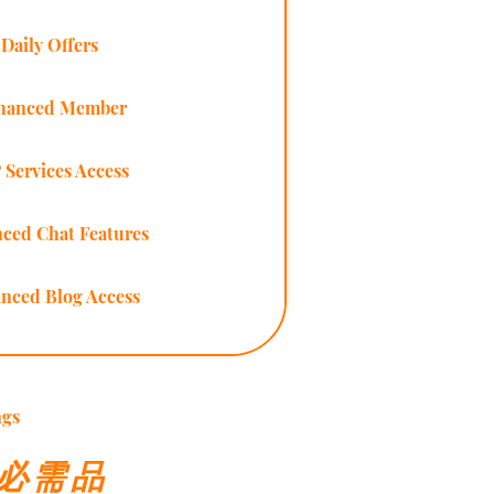
Daily Offers
hanced Member
 Services Access
ced Chat Features
nced Blog Access
ngs
oduct ratings
必需品