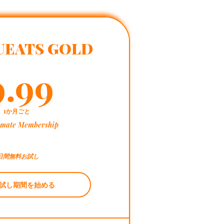
UEATS GOLD
9.99£
9.99
1か月ごと
timate Membership
日間無料お試し
試し期間を始める