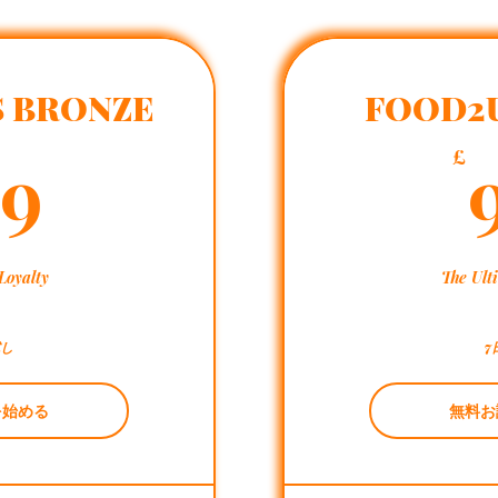
 BRONZE
FOOD2
3.99£
99
£
Loyalty
The Ul
試し
7
を始める
無料お