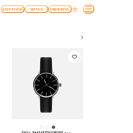
FAST FOOD
MENUS
ORDERING
وحدة SKU: 364115376135191