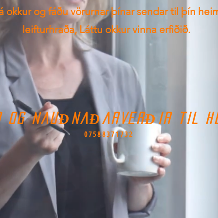
 okkur og fáðu vörurnar þínar sendar til þín hei
leifturhraða, Láttu okkur vinna erfiðið.
R OG NAUÐNAÐARVERÐIR TIL H
07588371732