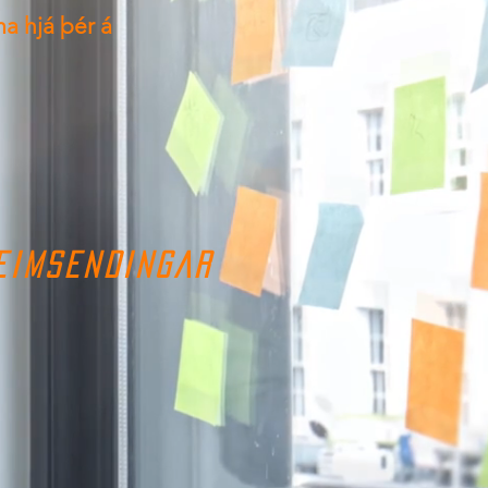
ma hjá þér á
EIMSENDINGAR