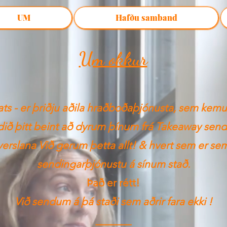
UM
Hafðu samband
Um okkur
s - er þriðju aðila hraðboðaþjónusta, sem kemu
ið þitt beint að dyrum þínum frá Takeaway send
erslana Við gerum þetta allt! & hvert sem er se
sendingarþjónustu á sínum stað.
Það er rétt!
Við sendum á þá staði sem aðrir fara ekki
!
_______