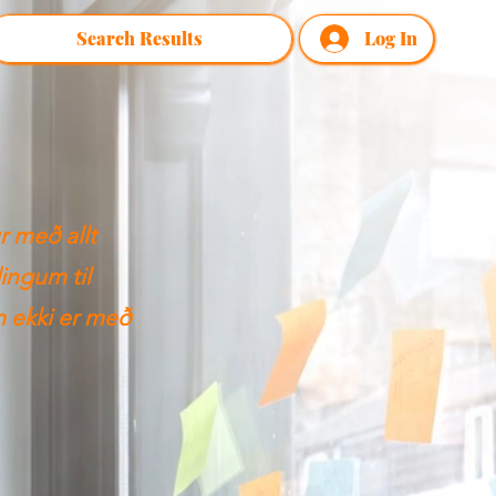
Search Results
Log In
r með allt
ingum til
m ekki er með