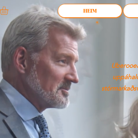
HEIM
Uberooeat
uppáhald
stórmarkaðsv