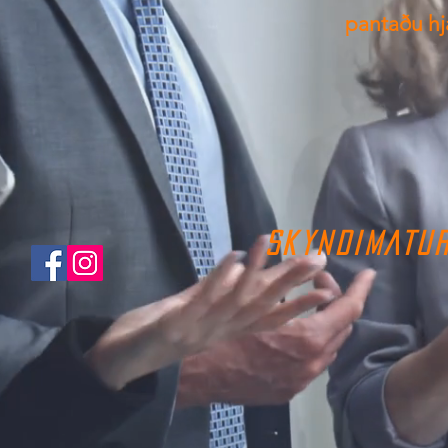
pantaðu hjá
SKYNDIMATU