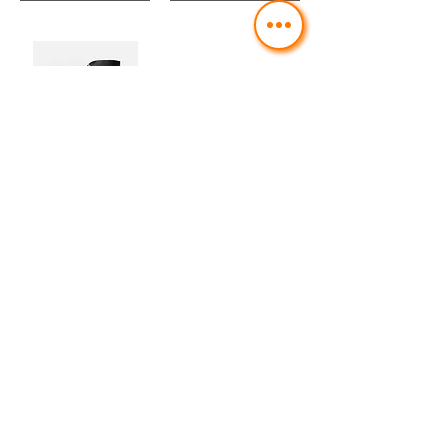
1 klst búð (50 hlutir)
30 mínútna búð (20 hlutir)
£20.00
£12.50
Add to Cart
Add to Cart
Premium Matt lóðrétt veggspjöld
£21.66