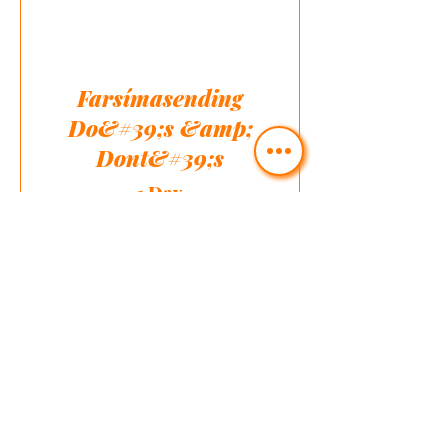
Farsímasending
Do&#39;s &amp;
Dont&#39;s
1 Day
Free
View Details
SKYNDIMATUR OG
NAUÐNAÐARVERÐIR TIL
HEIMSENDINGAR