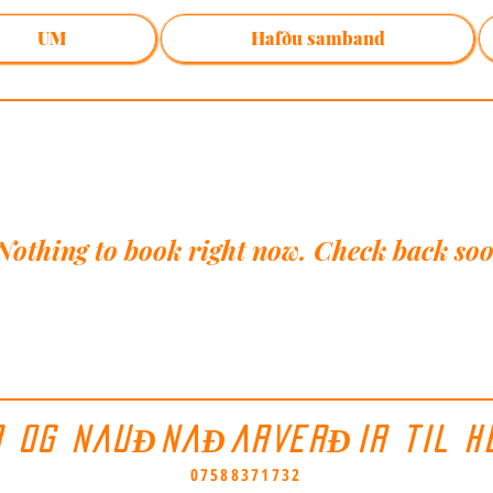
UM
Hafðu samband
Nothing to book right now. Check back soo
R OG NAUÐNAÐARVERÐIR TIL H
07588371732