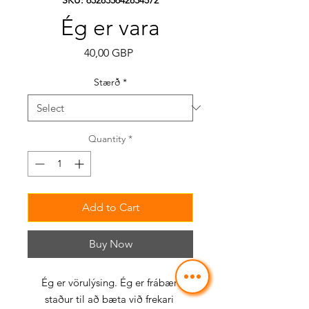
Ég er vara
Price
40,00 GBP
Stærð
*
Quantity
*
Add to Cart
Buy Now
Ég er vörulýsing. Ég er frábær 
staður til að bæta við frekari 