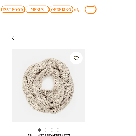
FAST FOOD
MENUS
ORDERING
SKU: 632835642834572