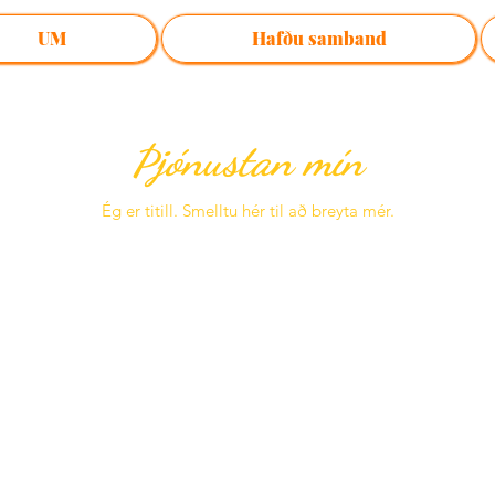
UM
Hafðu samband
Þjónustan mín
Ég er titill.​ Smelltu hér til að breyta mér.