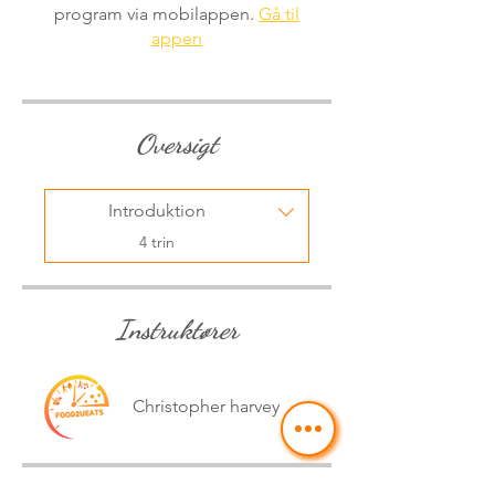
program via mobilappen.
Gå til
appen
Oversigt
Introduktion
.
4 trin
Instruktører
Christopher harvey