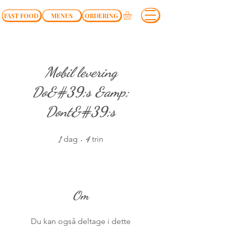
FAST FOOD
MENUS
ORDERING
Mobil levering
Do&#39;s &amp;
Dont&#39;s
1 dag
4 trin
1
dag
4
trin
Om
Du kan også deltage i dette