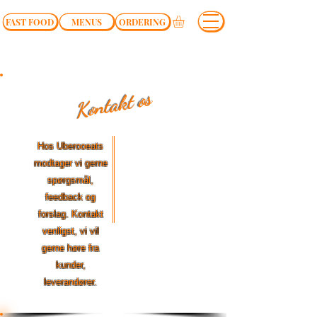
FAST FOOD
MENUS
ORDERING
Kontakt os
Hos Uberooeats
modtager vi gerne
spørgsmål,
feedback og
forslag. Kontakt
venligst, vi vil
gerne høre fra
kunder,
leverandører.